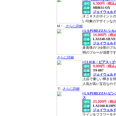
6,300円（税
MH031-OX
ジェイウェル
オニキスがポイントの
い印象のデザインな
M・...
さらに詳細
( LA PUREZZA 
14,000円（税
LA3248-SILV
ジェイウェル
多面体のつゆ形のブル
明のブルーが清楚です 夏
さらに詳細
( CLICK・ピアス 
9,000円（税
T9-087
ジェイウェル
上品で優しい輝きを
人気が高い宝石なの
で...
さらに詳細
( LA PUREZZA 
ス
23,200円（税
LA3160-K18P
ジェイウェル
ラインをフラワーモチ