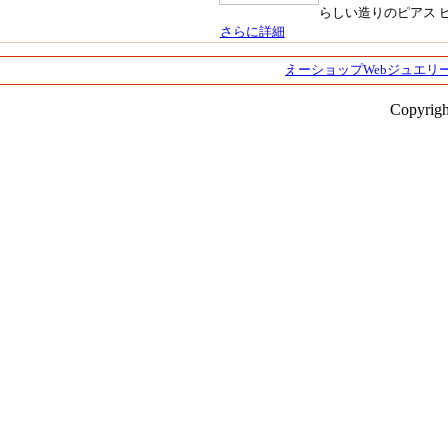
らしい造りのピアス ピ
さらに詳細
えーショップWebジュエリー
Copyrigh