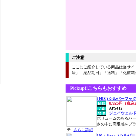
ご注意
ここにご紹介している商品は当サイ
法」「納品期日」「送料」「化粧箱
Pickup!!こちらもおすすめ
( HIS ) シルバーフ
8,925円（税
APS412
ジェイウェル
ボリュームのあるハ
さの中に高級感をプ
テ...
さらに詳細
( M・Heart ) シ