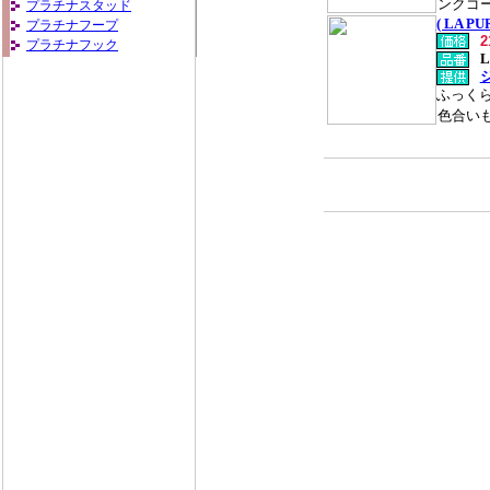
ンクゴー
プラチナスタッド
( LA 
プラチナフープ
プラチナフック
L
ふっく
色合いも