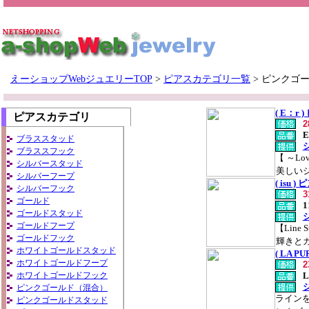
えーショップWebジュエリーTOP
>
ピアスカテゴリ一覧
>
ピンクゴ
( E：
ピアスカテゴリ
E
ブラススタッド
ブラススフック
【 ～L
シルバースタッド
美しいジ
シルバーフープ
( isu
シルバーフック
ゴールド
1
ゴールドスタッド
ゴールドフープ
【Lin
ゴールドフック
輝きとカ
ホワイトゴールドスタッド
( LA 
ホワイトゴールドフープ
ホワイトゴールドフック
L
ピンクゴールド（混合）
ライン
ピンクゴールドスタッド