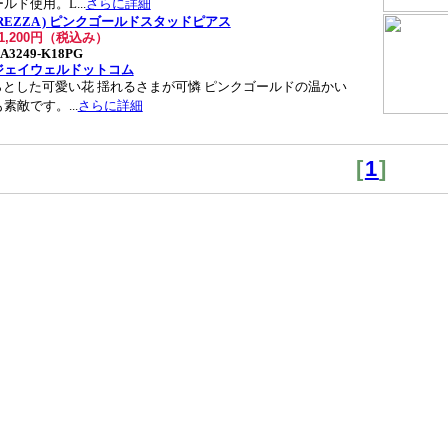
ルド使用。L...
さらに詳細
PUREZZA ) ピンクゴールドスタッドピアス
21,200円（税込み）
A3249-K18PG
ジェイウェルドットコム
らとした可愛い花 揺れるさまが可憐 ピンクゴールドの温かい
素敵です。...
さらに詳細
[
1
]