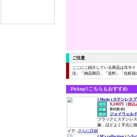
ご注意
ここにご紹介している商品は当サイ
法」「納品期日」「送料」「化粧箱
Pickup!!こちらもおすすめ
( Moda ) ステンレ
9,240円（税
BSSR-02
ジェイウェル
ブラックとステンレ
象…ほどよく手元に
イテ...
さらに詳細
( M's collection