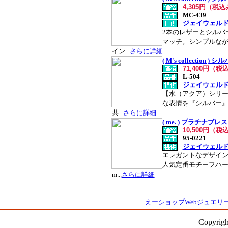
4,305円（税
MC-439
ジェイウェル
2本のレザーとシルバ
マッチ。シンプルな
イン...
さらに詳細
( M's collection
71,400円（税
L-504
ジェイウェル
【水（アクア）シリ
な表情を『シルバー
共...
さらに詳細
( me. ) プラチナブ
10,500円（税
95-0221
ジェイウェル
エレガントなデザイン
人気定番モチーフハ
m...
さらに詳細
えーショップWebジュエリー
Copyrigh